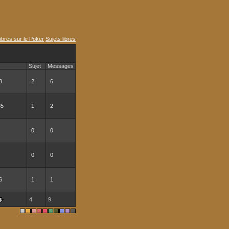
libres sur le Poker
Sujets libres
Sujet
Messages
3
2
6
35
1
2
0
0
0
0
6
1
1
4
9